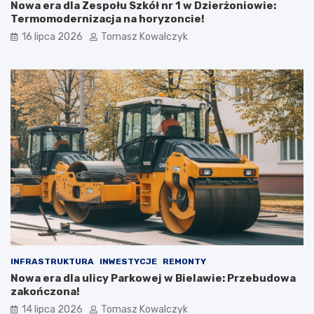
Nowa era dla Zespołu Szkół nr 1 w Dzierżoniowie:
Termomodernizacja na horyzoncie!
16 lipca 2026
Tomasz Kowalczyk
INFRASTRUKTURA
INWESTYCJE
REMONTY
Nowa era dla ulicy Parkowej w Bielawie: Przebudowa
zakończona!
14 lipca 2026
Tomasz Kowalczyk