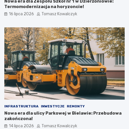
Nowa era dla Zespołu Szkół nr 1 w Dzierżoniowie:
Termomodernizacja na horyzoncie!
16 lipca 2026
Tomasz Kowalczyk
INFRASTRUKTURA
INWESTYCJE
REMONTY
Nowa era dla ulicy Parkowej w Bielawie: Przebudowa
zakończona!
14 lipca 2026
Tomasz Kowalczyk