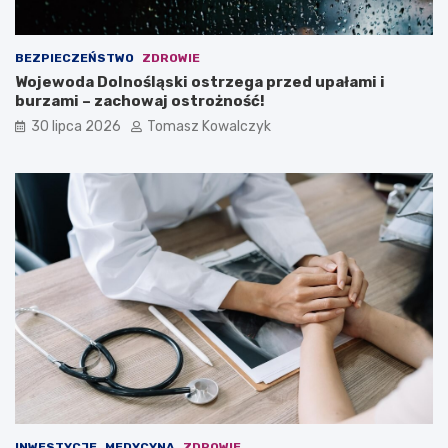
BEZPIECZEŃSTWO
ZDROWIE
Wojewoda Dolnośląski ostrzega przed upałami i
burzami – zachowaj ostrożność!
30 lipca 2026
Tomasz Kowalczyk
INWESTYCJE
MEDYCYNA
ZDROWIE