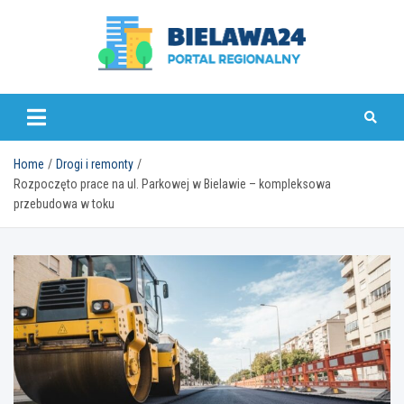
Skip
to
content
bielawa24.pl
Home
Drogi i remonty
Rozpoczęto prace na ul. Parkowej w Bielawie – kompleksowa
przebudowa w toku