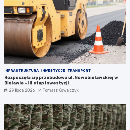
INFRASTRUKTURA
INWESTYCJE
TRANSPORT
Rozpoczęła się przebudowa ul. Nowobielawskiej w
Bielawie – III etap inwestycji
29 lipca 2026
Tomasz Kowalczyk