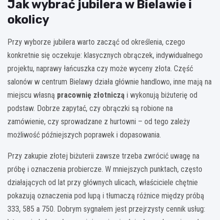
Jak wybrać jubilera w Bielawie i
okolicy
Przy wyborze jubilera warto zacząć od określenia, czego
konkretnie się oczekuje: klasycznych obrączek, indywidualnego
projektu, naprawy łańcuszka czy może wyceny złota. Część
salonów w centrum Bielawy działa głównie handlowo, inne mają na
miejscu własną
pracownię złotniczą
i wykonują biżuterię od
podstaw. Dobrze zapytać, czy obrączki są robione na
zamówienie, czy sprowadzane z hurtowni – od tego zależy
możliwość późniejszych poprawek i dopasowania.
Przy zakupie złotej biżuterii zawsze trzeba zwrócić uwagę na
próbę i oznaczenia probiercze. W mniejszych punktach, często
działających od lat przy głównych ulicach, właściciele chętnie
pokazują oznaczenia pod lupą i tłumaczą różnice między próbą
333, 585 a 750. Dobrym sygnałem jest przejrzysty cennik usług: