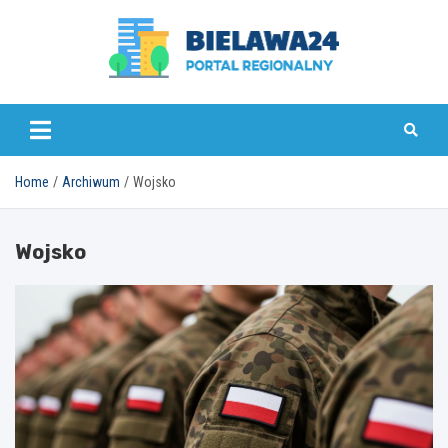
Skip
to
content
bielawa24.pl
Home
Archiwum
Wojsko
Wojsko