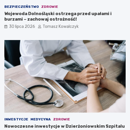
BEZPIECZEŃSTWO
ZDROWIE
Wojewoda Dolnośląski ostrzega przed upałami i
burzami – zachowaj ostrożność!
30 lipca 2026
Tomasz Kowalczyk
INWESTYCJE
MEDYCYNA
ZDROWIE
Nowoczesne inwestycje w Dzierżoniowskim Szpitalu