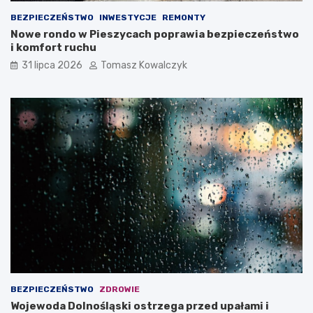
BEZPIECZEŃSTWO
INWESTYCJE
REMONTY
Nowe rondo w Pieszycach poprawia bezpieczeństwo
i komfort ruchu
31 lipca 2026
Tomasz Kowalczyk
BEZPIECZEŃSTWO
ZDROWIE
Wojewoda Dolnośląski ostrzega przed upałami i