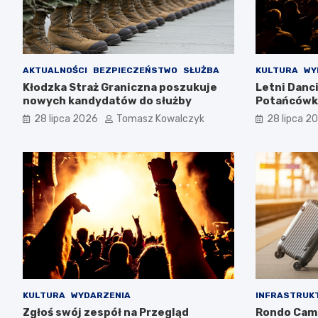
AKTUALNOŚCI
BEZPIECZEŃSTWO
SŁUŻBA
KULTURA
WY
Kłodzka Straż Graniczna poszukuje
Letni Danc
nowych kandydatów do służby
Potańcówki
28 lipca 2026
Tomasz Kowalczyk
28 lipca 2
KULTURA
WYDARZENIA
INFRASTRUK
Zgłoś swój zespół na Przegląd
Rondo Cam