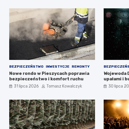
BEZPIECZEŃSTWO
INWESTYCJE
REMONTY
BEZPIECZEŃ
Nowe rondo w Pieszycach poprawia
Wojewoda D
bezpieczeństwo i komfort ruchu
upałami i 
ostrożność
31 lipca 2026
Tomasz Kowalczyk
30 lipca 2