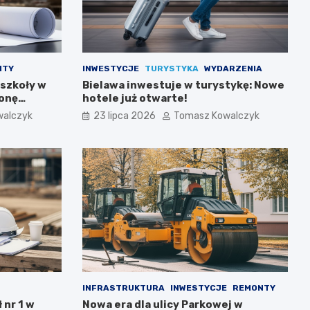
NTY
INWESTYCJE
TURYSTYKA
WYDARZENIA
 szkoły w
Bielawa inwestuje w turystykę: Nowe
ronę
hotele już otwarte!
walczyk
23 lipca 2026
Tomasz Kowalczyk
INFRASTRUKTURA
INWESTYCJE
REMONTY
 nr 1 w
Nowa era dla ulicy Parkowej w