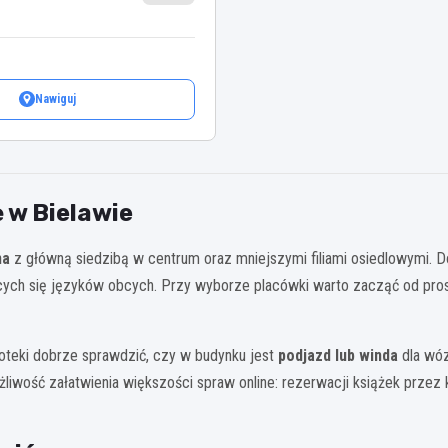
Nawiguj
 w Bielawie
na
z główną siedzibą w centrum oraz mniejszymi filiami osiedlowymi. Do 
ych się języków obcych. Przy wyborze placówki warto zacząć od prost
ioteki dobrze sprawdzić, czy w budynku jest
podjazd lub winda
dla wóz
liwość załatwienia większości spraw online: rezerwacji książek przez k