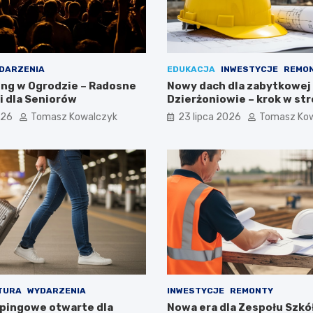
DARZENIA
EDUKACJA
INWESTYCJE
REMO
ing w Ogrodzie – Radosne
Nowy dach dla zabytkowej
 dla Seniorów
Dzierżoniowie – krok w st
przyszłości!
026
Tomasz Kowalczyk
23 lipca 2026
Tomasz Ko
TURA
WYDARZENIA
INWESTYCJE
REMONTY
pingowe otwarte dla
Nowa era dla Zespołu Szkół