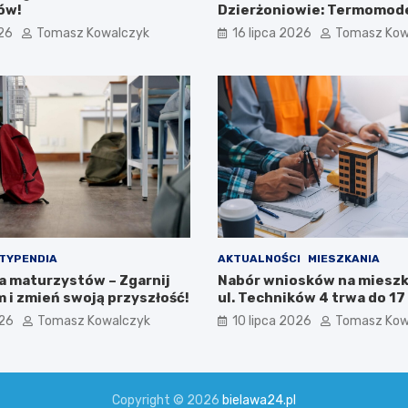
ów!
Dzierżoniowie: Termomode
na horyzoncie!
026
Tomasz Kowalczyk
16 lipca 2026
Tomasz Kow
TYPENDIA
AKTUALNOŚCI
MIESZKANIA
la maturzystów – Zgarnij
Nabór wniosków na mieszk
 i zmień swoją przyszłość!
ul. Techników 4 trwa do 17 
026
Tomasz Kowalczyk
10 lipca 2026
Tomasz Kow
Copyright © 2026
bielawa24.pl