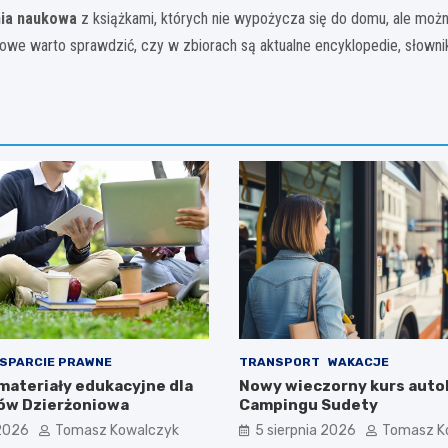
nia naukowa
z książkami, których nie wypożycza się do domu, ale moż
 warto sprawdzić, czy w zbiorach są aktualne encyklopedie, słowniki 
SPARCIE PRAWNE
TRANSPORT
WAKACJE
materiały edukacyjne dla
Nowy wieczorny kurs auto
ów Dzierżoniowa
Campingu Sudety
 2026
Tomasz Kowalczyk
5 sierpnia 2026
Tomasz K