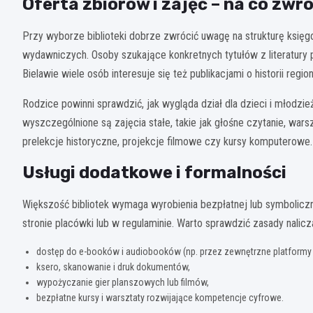
Oferta zbiorów i zajęć – na co zwr
Przy wyborze biblioteki dobrze zwrócić uwagę na strukturę księ
wydawniczych. Osoby szukające konkretnych tytułów z literatury pi
Bielawie wiele osób interesuje się też publikacjami o historii reg
Rodzice powinni sprawdzić, jak wygląda dział dla dzieci i młodzież
wyszczególnione są zajęcia stałe, takie jak głośne czytanie, wars
prelekcje historyczne, projekcje filmowe czy kursy komputerowe.
Usługi dodatkowe i formalności
Większość bibliotek wymaga wyrobienia bezpłatnej lub symboliczn
stronie placówki lub w regulaminie. Warto sprawdzić zasady nalic
dostęp do e-booków i audiobooków (np. przez zewnętrzne platformy po
ksero, skanowanie i druk dokumentów,
wypożyczanie gier planszowych lub filmów,
bezpłatne kursy i warsztaty rozwijające kompetencje cyfrowe.