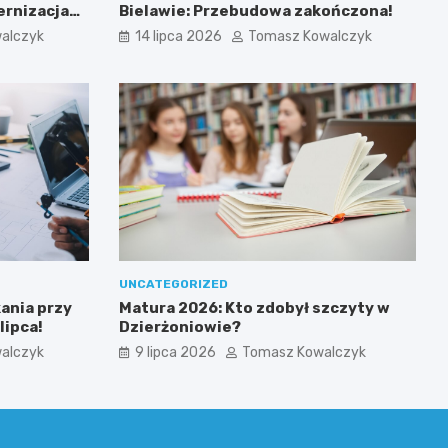
rnizacja
Bielawie: Przebudowa zakończona!
alczyk
14 lipca 2026
Tomasz Kowalczyk
UNCATEGORIZED
ania przy
Matura 2026: Kto zdobył szczyty w
lipca!
Dzierżoniowie?
alczyk
9 lipca 2026
Tomasz Kowalczyk