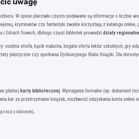
ócić uwagę
gozbioru. W opisie placówki często podawane są informacje o liczbie 
ęknej, kryminałów czy fantastyki zwykle korzystają z katalogu online, 
ionu i Górach Sowich, dlatego część bibliotek prowadzi
działy regionaln
y: osobna strefa, kącik malucha, bogata oferta lektur szkolnych, gry edu
ztaty plastyczne czy spotkania Dyskusyjnego Klubu Książki. Dla dorosłyc
ie płatnej
karty bibliotecznej
. Wymagania formalne (np. dokument tożs
zania kar za przetrzymanie książek, możliwość odzyskania konta online 
 kod z biblioteki),