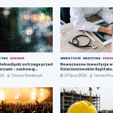
STWO
ZDROWIE
INWESTYCJE
MEDYCYNA
ZDRO
olnośląski ostrzega przed
Nowoczesne inwestycje w
burzami – zachowaj
Dzierżoniowskim Szpitalu
!
Powiatowym dla Oddziału
026
Tomasz Kowalczyk
29 lipca 2026
Tomasz Ko
Internistycznego