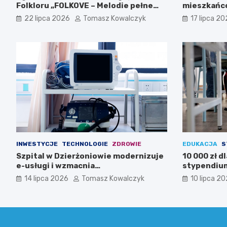
Folkloru „FOLKOVE – Melodie pełne
mieszkańc
historii”
22 lipca 2026
Tomasz Kowalczyk
17 lipca 2
INWESTYCJE
TECHNOLOGIE
ZDROWIE
EDUKACJA
S
Szpital w Dzierżoniowie modernizuje
10 000 zł d
e-usługi i wzmacnia
stypendium
cyberbezpieczeństwo dzięki KPO
14 lipca 2026
Tomasz Kowalczyk
10 lipca 2