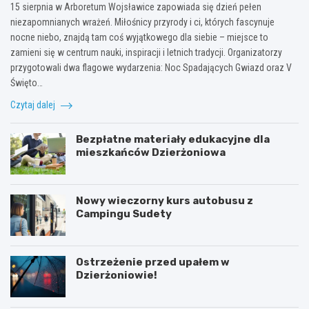
15 sierpnia w Arboretum Wojsławice zapowiada się dzień pełen
niezapomnianych wrażeń. Miłośnicy przyrody i ci, których fascynuje
nocne niebo, znajdą tam coś wyjątkowego dla siebie – miejsce to
zamieni się w centrum nauki, inspiracji i letnich tradycji. Organizatorzy
przygotowali dwa flagowe wydarzenia: Noc Spadających Gwiazd oraz V
Święto…
Czytaj dalej
Bezpłatne materiały edukacyjne dla
mieszkańców Dzierżoniowa
Nowy wieczorny kurs autobusu z
Campingu Sudety
Ostrzeżenie przed upałem w
Dzierżoniowie!