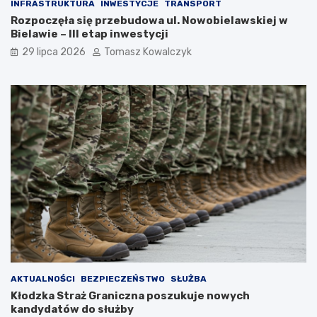
INFRASTRUKTURA
INWESTYCJE
TRANSPORT
Rozpoczęła się przebudowa ul. Nowobielawskiej w
Bielawie – III etap inwestycji
29 lipca 2026
Tomasz Kowalczyk
AKTUALNOŚCI
BEZPIECZEŃSTWO
SŁUŻBA
Kłodzka Straż Graniczna poszukuje nowych
kandydatów do służby