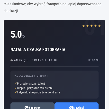
mieszkańców, aby wybrać fotografa najlepiej dopasowanego
do okazji.
01
★★★★★
5.0
/5
NATALIA CZAJKA FOTOGRAFIA
36 opinii
ZAMKNIĘTE · OTWARCIE: 10:00
ZA CO CHWALĄ KLIENCI
Profesjonalizm i talent
Ciepła i przyjazna atmosfera
Indywidualne podejście do klienta
Zadzwoń
Nawiguj