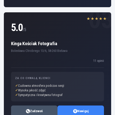
03
★★★★★
5.0
/5
Kinga Kościak Fotografia
Bolesława Chrobrego 13/6, 58-260 Bielawa
11 opinii
ZA CO CHWALĄ KLIENCI
Cudowna atmosfera podczas sesji
Wysoka jakość zdjęć
Sympatyczna i kreatywna fotograf
Zadzwoń
Nawiguj