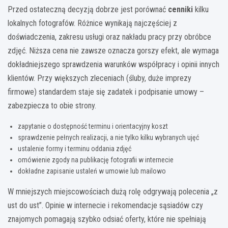
Przed ostateczną decyzją dobrze jest porównać
cenniki
kilku
lokalnych fotografów. Różnice wynikają najczęściej z
doświadczenia, zakresu usługi oraz nakładu pracy przy obróbce
zdjęć. Niższa cena nie zawsze oznacza gorszy efekt, ale wymaga
dokładniejszego sprawdzenia warunków współpracy i opinii innych
klientów. Przy większych zleceniach (śluby, duże imprezy
firmowe) standardem staje się zadatek i podpisanie umowy –
zabezpiecza to obie strony.
zapytanie o dostępność terminu i orientacyjny koszt
sprawdzenie pełnych realizacji, a nie tylko kilku wybranych ujęć
ustalenie formy i terminu oddania zdjęć
omówienie zgody na publikację fotografii w internecie
dokładne zapisanie ustaleń w umowie lub mailowo
W mniejszych miejscowościach dużą rolę odgrywają polecenia „z
ust do ust”. Opinie w internecie i rekomendacje sąsiadów czy
znajomych pomagają szybko odsiać oferty, które nie spełniają