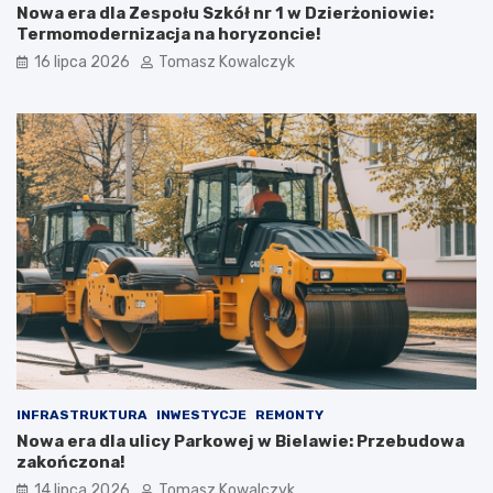
Nowa era dla Zespołu Szkół nr 1 w Dzierżoniowie:
Termomodernizacja na horyzoncie!
16 lipca 2026
Tomasz Kowalczyk
INFRASTRUKTURA
INWESTYCJE
REMONTY
Nowa era dla ulicy Parkowej w Bielawie: Przebudowa
zakończona!
14 lipca 2026
Tomasz Kowalczyk