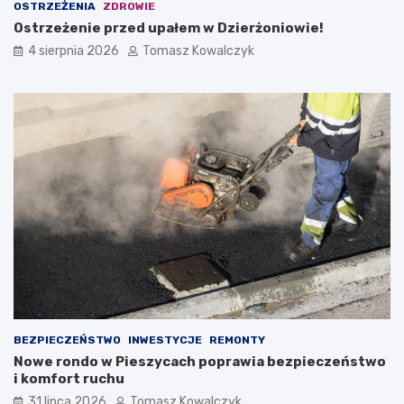
OSTRZEŻENIA
ZDROWIE
Ostrzeżenie przed upałem w Dzierżoniowie!
4 sierpnia 2026
Tomasz Kowalczyk
BEZPIECZEŃSTWO
INWESTYCJE
REMONTY
Nowe rondo w Pieszycach poprawia bezpieczeństwo
i komfort ruchu
31 lipca 2026
Tomasz Kowalczyk