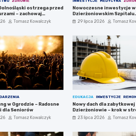
STWO
ZDROWIE
INWESTYCJE
MEDYCYNA
ZDRO
olnośląski ostrzega przed
Nowoczesne inwestycje w
burzami – zachowaj
Dzierżoniowskim Szpitalu
!
Powiatowym dla Oddziału
026
Tomasz Kowalczyk
29 lipca 2026
Tomasz Ko
Internistycznego
DARZENIA
EDUKACJA
INWESTYCJE
REMO
ing w Ogrodzie – Radosne
Nowy dach dla zabytkowej
 dla Seniorów
Dzierżoniowie – krok w st
przyszłości!
026
Tomasz Kowalczyk
23 lipca 2026
Tomasz Ko