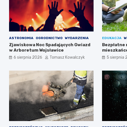
ASTRONOMIA
OGRODNICTWO
WYDARZENIA
EDUKACJA
W
Zjawiskowa Noc Spadających Gwiazd
Bezpłatne 
w Arboretum Wojsławice
mieszkańc
6 sierpnia 2026
Tomasz Kowalczyk
5 sierpnia