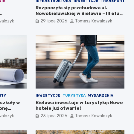
WIE
INFRASTRUKTURA
INWESTYCJE
TRANSPORT
Rozpoczęła się przebudowa ul.
Nowobielawskiej w Bielawie – III etap
inwestycji
walczyk
29 lipca 2026
Tomasz Kowalczyk
NTY
INWESTYCJE
TURYSTYKA
WYDARZENIA
 szkoły w
Bielawa inwestuje w turystykę: Nowe
ronę
hotele już otwarte!
walczyk
23 lipca 2026
Tomasz Kowalczyk