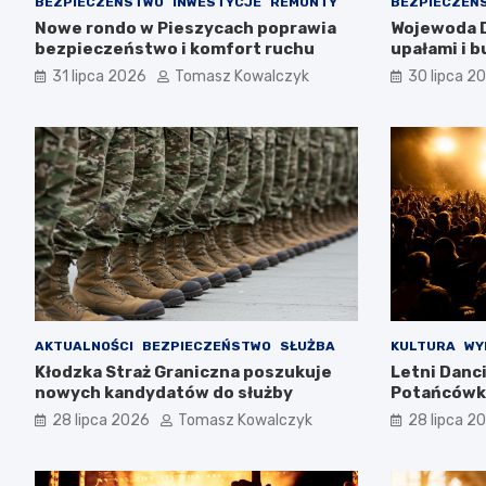
BEZPIECZEŃSTWO
INWESTYCJE
REMONTY
BEZPIECZEŃ
Nowe rondo w Pieszycach poprawia
Wojewoda D
bezpieczeństwo i komfort ruchu
upałami i 
ostrożność
31 lipca 2026
Tomasz Kowalczyk
30 lipca 2
AKTUALNOŚCI
BEZPIECZEŃSTWO
SŁUŻBA
KULTURA
WY
Kłodzka Straż Graniczna poszukuje
Letni Danc
nowych kandydatów do służby
Potańcówki
28 lipca 2026
Tomasz Kowalczyk
28 lipca 2