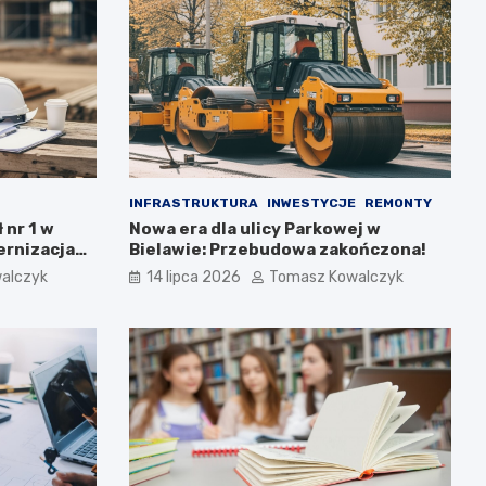
INFRASTRUKTURA
INWESTYCJE
REMONTY
 nr 1 w
Nowa era dla ulicy Parkowej w
rnizacja
Bielawie: Przebudowa zakończona!
alczyk
14 lipca 2026
Tomasz Kowalczyk