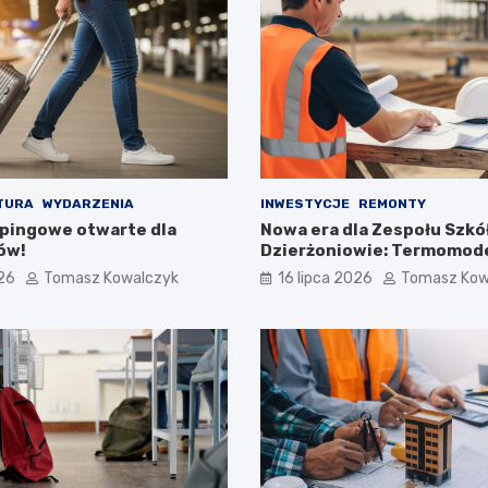
TURA
WYDARZENIA
INWESTYCJE
REMONTY
pingowe otwarte dla
Nowa era dla Zespołu Szkół
ów!
Dzierżoniowie: Termomode
na horyzoncie!
026
Tomasz Kowalczyk
16 lipca 2026
Tomasz Kow