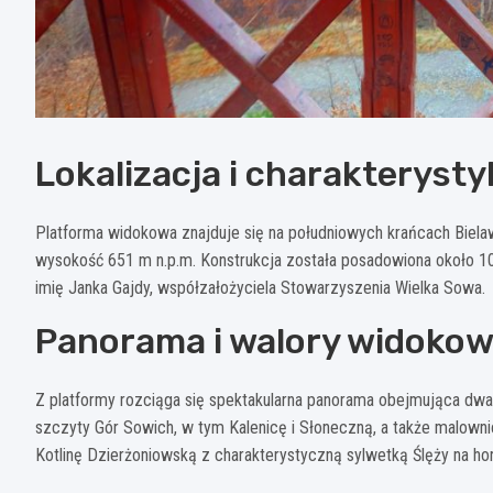
Lokalizacja i charakterysty
Platforma widokowa znajduje się na południowych krańcach Bielaw
wysokość 651 m n.p.m. Konstrukcja została posadowiona około 10
imię Janka Gajdy, współzałożyciela Stowarzyszenia Wielka Sowa.
Panorama i walory widoko
Z platformy rozciąga się spektakularna panorama obejmująca dwa
szczyty Gór Sowich, w tym Kalenicę i Słoneczną, a także malowni
Kotlinę Dzierżoniowską z charakterystyczną sylwetką Ślęży na ho