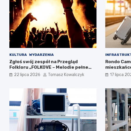
KULTURA
WYDARZENIA
INFRASTRUK
Zgłoś swój zespół na Przegląd
Rondo Cam
Folkloru „FOLKOVE – Melodie pełne
mieszkańc
historii”
22 lipca 2026
Tomasz Kowalczyk
17 lipca 2