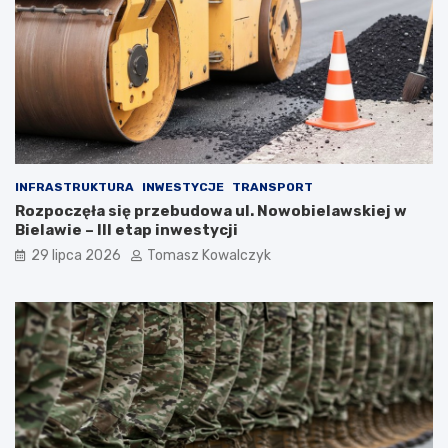
INFRASTRUKTURA
INWESTYCJE
TRANSPORT
Rozpoczęła się przebudowa ul. Nowobielawskiej w
Bielawie – III etap inwestycji
29 lipca 2026
Tomasz Kowalczyk