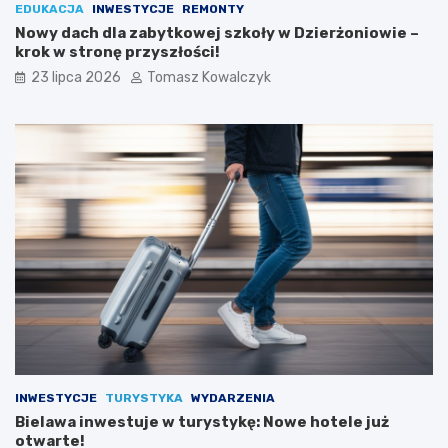
EDUKACJA
INWESTYCJE
REMONTY
Nowy dach dla zabytkowej szkoły w Dzierżoniowie –
krok w stronę przyszłości!
23 lipca 2026
Tomasz Kowalczyk
INWESTYCJE
TURYSTYKA
WYDARZENIA
Bielawa inwestuje w turystykę: Nowe hotele już
otwarte!