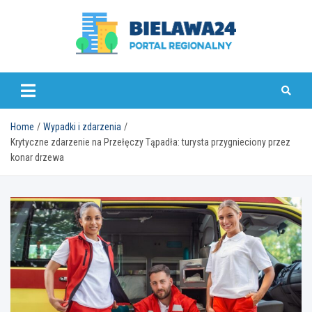
Skip
to
content
bielawa24.pl
Home
Wypadki i zdarzenia
Krytyczne zdarzenie na Przełęczy Tąpadła: turysta przygnieciony przez
konar drzewa