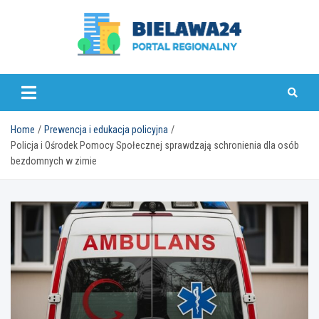
Skip
to
content
bielawa24.pl
Home
Prewencja i edukacja policyjna
Policja i Ośrodek Pomocy Społecznej sprawdzają schronienia dla osób
bezdomnych w zimie