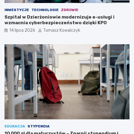
INWESTYCJE
TECHNOLOGIE
ZDROWIE
Szpital w Dzierżoniowie modernizuje e-usługi i
wzmacnia cyberbezpieczeństwo dzięki KPO
14 lipca 2026
Tomasz Kowalczyk
EDUKACJA
STYPENDIA
10 000 zł dla maturzystów – Zgarnij stypendium i