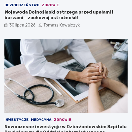
BEZPIECZEŃSTWO
ZDROWIE
Wojewoda Dolnośląski ostrzega przed upałami i
burzami – zachowaj ostrożność!
30 lipca 2026
Tomasz Kowalczyk
INWESTYCJE
MEDYCYNA
ZDROWIE
Nowoczesne inwestycje w Dzierżoniowskim Szpitalu