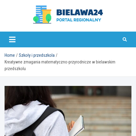
Skip
to
content
bielawa24.pl
Home
Szkoły i przedszkola
Kreatywne zmagania matematyczno-przyrodnicze w bielawskim
przedszkolu