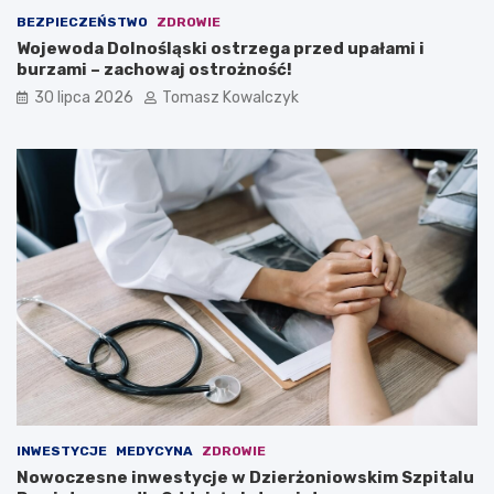
BEZPIECZEŃSTWO
ZDROWIE
Wojewoda Dolnośląski ostrzega przed upałami i
burzami – zachowaj ostrożność!
30 lipca 2026
Tomasz Kowalczyk
INWESTYCJE
MEDYCYNA
ZDROWIE
Nowoczesne inwestycje w Dzierżoniowskim Szpitalu