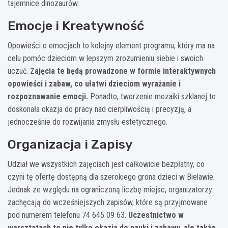
tajemnice dinozaurów.
Emocje i Kreatywność
Opowieści o emocjach to kolejny element programu, który ma na
celu pomóc dzieciom w lepszym zrozumieniu siebie i swoich
uczuć.
Zajęcia te będą prowadzone w formie interaktywnych
opowieści i zabaw, co ułatwi dzieciom wyrażanie i
rozpoznawanie emocji.
Ponadto, tworzenie mozaiki szklanej to
doskonała okazja do pracy nad cierpliwością i precyzją, a
jednocześnie do rozwijania zmysłu estetycznego.
Organizacja i Zapisy
Udział we wszystkich zajęciach jest całkowicie bezpłatny, co
czyni tę ofertę dostępną dla szerokiego grona dzieci w Bielawie.
Jednak ze względu na ograniczoną liczbę miejsc, organizatorzy
zachęcają do wcześniejszych zapisów, które są przyjmowane
pod numerem telefonu 74 645 09 63.
Uczestnictwo w
warsztatach to nie tylko okazja do nauki i zabawy, ale także