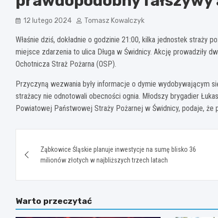
prawdopodobny fałszywy 
12 lutego 2024
Tomasz Kowalczyk
Właśnie dziś, dokładnie o godzinie 21:00, kilka jednostek straży 
miejsce zdarzenia to ulica Długa w Świdnicy. Akcję prowadziły d
Ochotnicza Straż Pożarna (OSP).
Przyczyną wezwania były informacje o dymie wydobywającym się
strażacy nie odnotowali obecności ognia. Młodszy brygadier Łuk
Powiatowej Państwowej Straży Pożarnej w Świdnicy, podaje, że 
Nawigacja
Ząbkowice Śląskie planuje inwestycje na sumę blisko 36
wpisu
milionów złotych w najbliższych trzech latach
Warto przeczytać