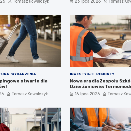
026
Tomasz Kowalczyk
23 lipca 2026
Tomasz Ko
TURA
WYDARZENIA
INWESTYCJE
REMONTY
pingowe otwarte dla
Nowa era dla Zespołu Szkół
ów!
Dzierżoniowie: Termomode
na horyzoncie!
026
Tomasz Kowalczyk
16 lipca 2026
Tomasz Kow