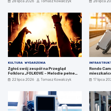
28 lipca 2026
Tomasz Kowalczyk
28 lipca 2
KULTURA
WYDARZENIA
INFRASTRUK
Zgłoś swój zespół na Przegląd
Rondo Cam
Folkloru „FOLKOVE – Melodie pełne
mieszkańc
historii”
22 lipca 2026
Tomasz Kowalczyk
17 lipca 2