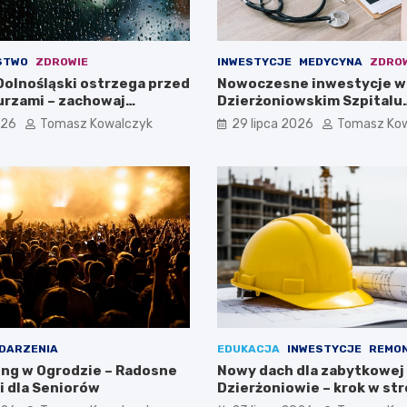
STWO
ZDROWIE
INWESTYCJE
MEDYCYNA
ZDRO
olnośląski ostrzega przed
Nowoczesne inwestycje w
burzami – zachowaj
Dzierżoniowskim Szpitalu
!
Powiatowym dla Oddziału
026
Tomasz Kowalczyk
29 lipca 2026
Tomasz Ko
Internistycznego
DARZENIA
EDUKACJA
INWESTYCJE
REMO
ing w Ogrodzie – Radosne
Nowy dach dla zabytkowej
 dla Seniorów
Dzierżoniowie – krok w st
przyszłości!