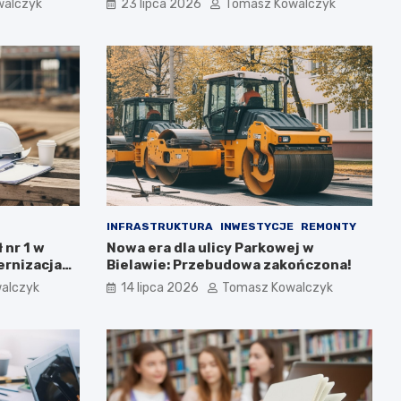
walczyk
23 lipca 2026
Tomasz Kowalczyk
INFRASTRUKTURA
INWESTYCJE
REMONTY
 nr 1 w
Nowa era dla ulicy Parkowej w
rnizacja
Bielawie: Przebudowa zakończona!
alczyk
14 lipca 2026
Tomasz Kowalczyk