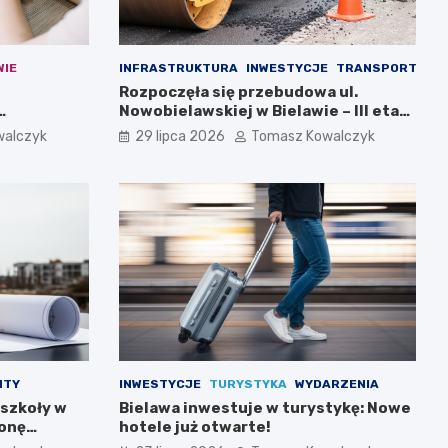
WIE
INFRASTRUKTURA
INWESTYCJE
TRANSPORT
Rozpoczęła się przebudowa ul.
Nowobielawskiej w Bielawie – III etap
inwestycji
walczyk
29 lipca 2026
Tomasz Kowalczyk
NTY
INWESTYCJE
TURYSTYKA
WYDARZENIA
 szkoły w
Bielawa inwestuje w turystykę: Nowe
ronę
hotele już otwarte!