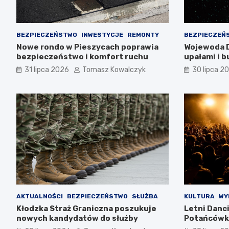
BEZPIECZEŃSTWO
INWESTYCJE
REMONTY
BEZPIECZEŃ
Nowe rondo w Pieszycach poprawia
Wojewoda D
bezpieczeństwo i komfort ruchu
upałami i 
ostrożność
31 lipca 2026
Tomasz Kowalczyk
30 lipca 2
AKTUALNOŚCI
BEZPIECZEŃSTWO
SŁUŻBA
KULTURA
WY
Kłodzka Straż Graniczna poszukuje
Letni Danc
nowych kandydatów do służby
Potańcówki