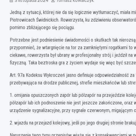
3 listopada 2024
Tomasz Kowalczyk
Jedną z sytuacji, której nie da się logicznie wytłumaczyć, miała 
Piotrowicach Świdnickich. Rowerzysta, ku zdziwieniu obserwator
pomimo zbliżającego się pociągu.
Potrzebne jest podniesienie świadomości o skutkach tak nierozsądn
przypomnieć, że wtargnięcie na tor za zamkniętymi rogatkami to 
ciekawe, rowerzysta był ubrany w profesjonalny strój i jeździł na
fizyczną. Taka beztroska gra z życiem wydaje się więc być szcze
Art. 97a Kodeksu Wykroczeń jasno definiuje odpowiedzialność za 
przebywająca na drodze publicznej, strefie mieszkańców lub stref
1. omijania opuszczonych zapór lub półzapór na przejeździe kole
półzapór lub ich podnoszenie nie jest jeszcze zakończone, oraz w
urządzenie sygnalizacyjne, przy sygnale czerwonym, migającym
2. wjazdu na przejazd kolejowy, jeśli po jego drugiej stronie braku
Naruszenie tego typu przepisów wiąże się z konsekwencjami w po