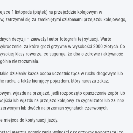
miejsce 1 listopada (piątek) na przejeździe kolejowym w
ów, zatrzymał się za zamkniętymi szlabanami przejazdu kolejowego,
ych decyzji – zauważył autor fotografii tej sytuacji. Warto
wykroczenie, za które grozi grzywna w wysokości 2000 złotych. Co
 wysokiej klasy rowerze, co sugeruje, że dba o zdrowie i aktywność
gólnie niezrozumiała.
takie działania: każda osoba uczestnicząca w ruchu drogowym lub
ie ruchu, a także kierujący pojazdem, który narusza zakaz:
jowym, wjazdu na przejazd, jeśli rozpoczęto opuszczanie zapór lub
ejścia lub wjazdu na przejazd kolejowy za sygnalizator lub za inne
 czerwonym lub dwóch na przemian sygnałach czerwonych,
je miejsca do kontynuacji jazdy.
staci aresztu, ograniczenia wolności czy grzywny wynoszącej co