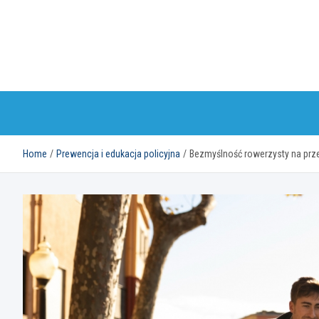
Skip
to
content
Home
Prewencja i edukacja policyjna
Bezmyślność rowerzysty na prz