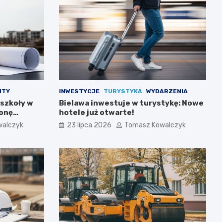
NTY
INWESTYCJE
TURYSTYKA
WYDARZENIA
 szkoły w
Bielawa inwestuje w turystykę: Nowe
ronę
hotele już otwarte!
walczyk
23 lipca 2026
Tomasz Kowalczyk