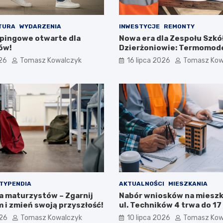
TURA
WYDARZENIA
INWESTYCJE
REMONTY
pingowe otwarte dla
Nowa era dla Zespołu Szkół
ów!
Dzierżoniowie: Termomode
na horyzoncie!
026
Tomasz Kowalczyk
16 lipca 2026
Tomasz Kow
TYPENDIA
AKTUALNOŚCI
MIESZKANIA
la maturzystów – Zgarnij
Nabór wniosków na mieszk
 i zmień swoją przyszłość!
ul. Techników 4 trwa do 17 
026
Tomasz Kowalczyk
10 lipca 2026
Tomasz Kow