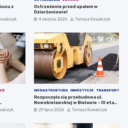
busu z
Ostrzeżenie przed upałem w
Dzierżoniowie!
owalczyk
4 sierpnia 2026
Tomasz Kowalczyk
WIE
INFRASTRUKTURA
INWESTYCJE
TRANSPORT
Rozpoczęła się przebudowa ul.
Nowobielawskiej w Bielawie – III etap
inwestycji
walczyk
29 lipca 2026
Tomasz Kowalczyk