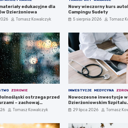
materiały edukacyjne dla
Nowy wieczorny kurs auto
ów Dzierżoniowa
Campingu Sudety
 2026
Tomasz Kowalczyk
5 sierpnia 2026
Tomasz K
STWO
ZDROWIE
INWESTYCJE
MEDYCYNA
ZDRO
olnośląski ostrzega przed
Nowoczesne inwestycje w
burzami – zachowaj
Dzierżoniowskim Szpitalu
!
Powiatowym dla Oddziału
026
Tomasz Kowalczyk
29 lipca 2026
Tomasz Ko
Internistycznego