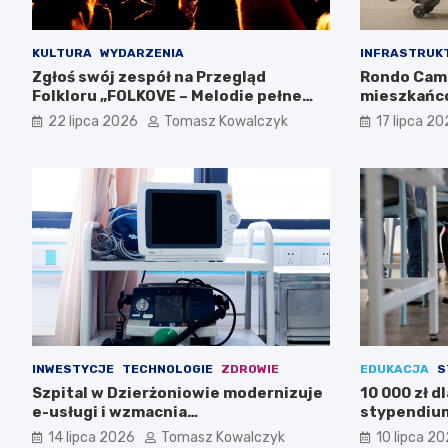
KULTURA
WYDARZENIA
INFRASTRUK
Zgłoś swój zespół na Przegląd
Rondo Cam
Folkloru „FOLKOVE – Melodie pełne
mieszkańc
historii”
22 lipca 2026
Tomasz Kowalczyk
17 lipca 2
INWESTYCJE
TECHNOLOGIE
ZDROWIE
EDUKACJA
S
Szpital w Dzierżoniowie modernizuje
10 000 zł d
e-usługi i wzmacnia
stypendium
cyberbezpieczeństwo dzięki KPO
14 lipca 2026
Tomasz Kowalczyk
10 lipca 2