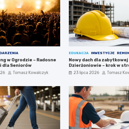
DARZENIA
EDUKACJA
INWESTYCJE
REMO
ing w Ogrodzie – Radosne
Nowy dach dla zabytkowej
 dla Seniorów
Dzierżoniowie – krok w st
przyszłości!
026
Tomasz Kowalczyk
23 lipca 2026
Tomasz Ko