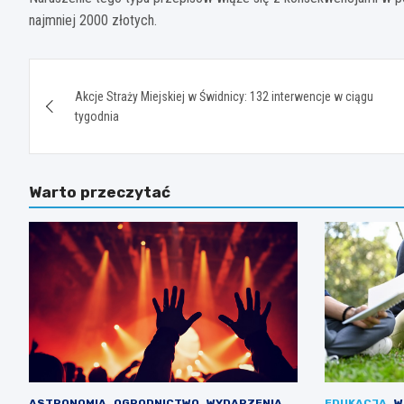
najmniej 2000 złotych.
Nawigacja
Akcje Straży Miejskiej w Świdnicy: 132 interwencje w ciągu
wpisu
tygodnia
Warto przeczytać
ASTRONOMIA
OGRODNICTWO
WYDARZENIA
EDUKACJA
W