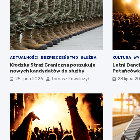
AKTUALNOŚCI
BEZPIECZEŃSTWO
SŁUŻBA
KULTURA
WY
Kłodzka Straż Graniczna poszukuje
Letni Danc
nowych kandydatów do służby
Potańcówki
28 lipca 2026
Tomasz Kowalczyk
28 lipca 2