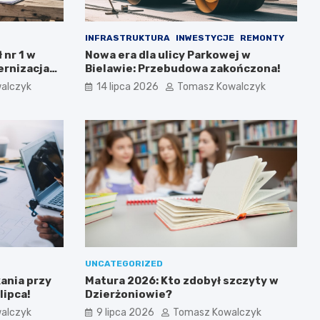
INFRASTRUKTURA
INWESTYCJE
REMONTY
 nr 1 w
Nowa era dla ulicy Parkowej w
rnizacja
Bielawie: Przebudowa zakończona!
alczyk
14 lipca 2026
Tomasz Kowalczyk
UNCATEGORIZED
ania przy
Matura 2026: Kto zdobył szczyty w
lipca!
Dzierżoniowie?
alczyk
9 lipca 2026
Tomasz Kowalczyk