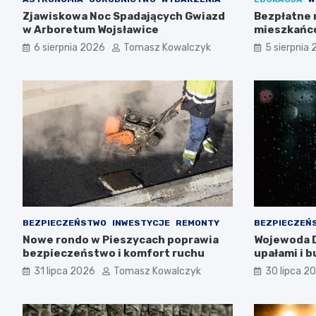
Zjawiskowa Noc Spadających Gwiazd
Bezpłatne 
w Arboretum Wojsławice
mieszkańc
6 sierpnia 2026
Tomasz Kowalczyk
5 sierpnia
BEZPIECZEŃSTWO
INWESTYCJE
REMONTY
BEZPIECZEŃ
Nowe rondo w Pieszycach poprawia
Wojewoda D
bezpieczeństwo i komfort ruchu
upałami i 
ostrożność
31 lipca 2026
Tomasz Kowalczyk
30 lipca 2