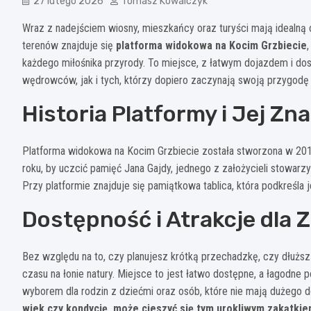
27 lutego 2026
Tomasz Kowalczyk
Wraz z nadejściem wiosny, mieszkańcy oraz turyści mają idealną 
terenów znajduje się
platforma widokowa na Kocim Grzbiecie
każdego miłośnika przyrody. To miejsce, z łatwym dojazdem i do
wędrowców, jak i tych, którzy dopiero zaczynają swoją przygodę 
Historia Platformy i Jej Zn
Platforma widokowa na Kocim Grzbiecie została stworzona w 2011
roku, by uczcić pamięć Jana Gajdy, jednego z założycieli stowarzy
Przy platformie znajduje się pamiątkowa tablica, która podkreśla
Dostępność i Atrakcje dla 
Bez względu na to, czy planujesz krótką przechadzkę, czy dłuższ
czasu na łonie natury. Miejsce to jest łatwo dostępne, a łagodne
wyborem dla rodzin z dziećmi oraz osób, które nie mają dużego
wiek czy kondycję, może cieszyć się tym urokliwym zakątki