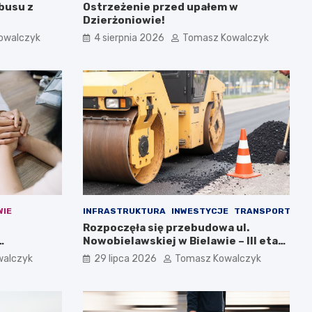
busu z
Ostrzeżenie przed upałem w
Dzierżoniowie!
owalczyk
4 sierpnia 2026
Tomasz Kowalczyk
WIE
INFRASTRUKTURA
INWESTYCJE
TRANSPORT
Rozpoczęła się przebudowa ul.
Nowobielawskiej w Bielawie – III etap
inwestycji
walczyk
29 lipca 2026
Tomasz Kowalczyk