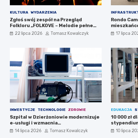
KULTURA
WYDARZENIA
INFRASTRUK
Zgłoś swój zespół na Przegląd
Rondo Cam
Folkloru „FOLKOVE – Melodie pełne
mieszkańc
historii”
22 lipca 2026
Tomasz Kowalczyk
17 lipca 2
INWESTYCJE
TECHNOLOGIE
ZDROWIE
EDUKACJA
S
Szpital w Dzierżoniowie modernizuje
10 000 zł d
e-usługi i wzmacnia
stypendium
cyberbezpieczeństwo dzięki KPO
14 lipca 2026
Tomasz Kowalczyk
10 lipca 2