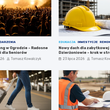
DARZENIA
EDUKACJA
INWESTYCJE
REMO
ing w Ogrodzie – Radosne
Nowy dach dla zabytkowej
 dla Seniorów
Dzierżoniowie – krok w st
przyszłości!
026
Tomasz Kowalczyk
23 lipca 2026
Tomasz Ko