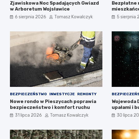
Zjawiskowa Noc Spadających Gwiazd
Bezpłatne 
w Arboretum Wojsławice
mieszkańc
6 sierpnia 2026
Tomasz Kowalczyk
5 sierpnia
BEZPIECZEŃSTWO
INWESTYCJE
REMONTY
BEZPIECZEŃ
Nowe rondo w Pieszycach poprawia
Wojewoda D
bezpieczeństwo i komfort ruchu
upałami i 
ostrożność
31 lipca 2026
Tomasz Kowalczyk
30 lipca 2