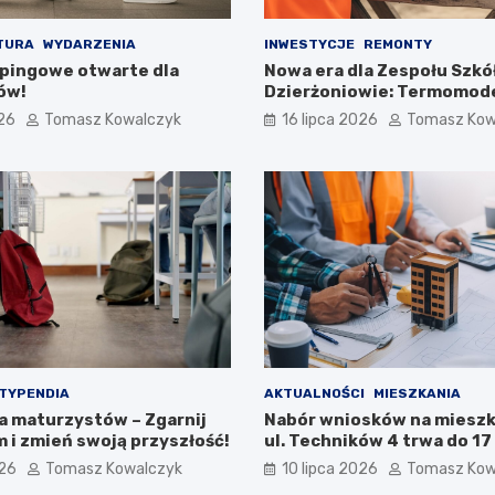
TURA
WYDARZENIA
INWESTYCJE
REMONTY
pingowe otwarte dla
Nowa era dla Zespołu Szkół
ów!
Dzierżoniowie: Termomode
na horyzoncie!
026
Tomasz Kowalczyk
16 lipca 2026
Tomasz Kow
TYPENDIA
AKTUALNOŚCI
MIESZKANIA
la maturzystów – Zgarnij
Nabór wniosków na mieszk
 i zmień swoją przyszłość!
ul. Techników 4 trwa do 17 
026
Tomasz Kowalczyk
10 lipca 2026
Tomasz Kow