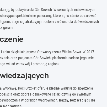
okazję, by odkryć uroki Gór Sowich. W sercu tych malowniczych
, oferująca spektakularne panoramy, które są w stanie oczarować
stępem, staje się atrakcyjnym celem zarówno dla doświadczonych
z górami.
aczenie
 roku dzięki inicjatywie Stowarzyszenia Wielka Sowa. W 2017
szenia oraz pasjonata Gór Sowich, platformie nadano jego imię.
 jego wkład w rozwój i promocję regionu.
Zwiedzających
ą wyprawę, Koci Grzbiet oferuje idealne warunki do spędzenia
 podejścia oraz dobrze oznakowane szlaki czynią go świetnym
 doświadczenia w górskich wędrówkach.
Każdy, bez względu na
em Gór Sowich
.