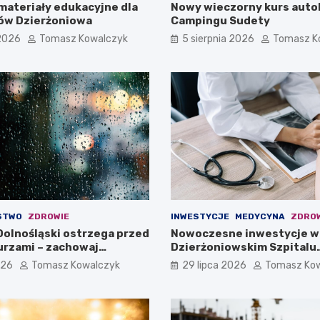
materiały edukacyjne dla
Nowy wieczorny kurs auto
ów Dzierżoniowa
Campingu Sudety
 2026
Tomasz Kowalczyk
5 sierpnia 2026
Tomasz K
STWO
ZDROWIE
INWESTYCJE
MEDYCYNA
ZDRO
olnośląski ostrzega przed
Nowoczesne inwestycje w
burzami – zachowaj
Dzierżoniowskim Szpitalu
!
Powiatowym dla Oddziału
026
Tomasz Kowalczyk
29 lipca 2026
Tomasz Ko
Internistycznego