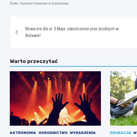
Źródło: Starostwo Powiatowe w Dzierżoniowie
Nawigacja
Nowa era dla ul. 3 Maja: zakończenie prac brudnych w
wpisu
Bielawie!
Warto przeczytać
ASTRONOMIA
OGRODNICTWO
WYDARZENIA
EDUKACJA
W