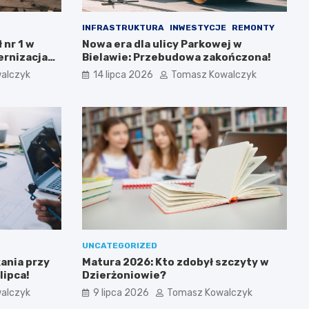
INFRASTRUKTURA
INWESTYCJE
REMONTY
 nr 1 w
Nowa era dla ulicy Parkowej w
rnizacja
Bielawie: Przebudowa zakończona!
alczyk
14 lipca 2026
Tomasz Kowalczyk
UNCATEGORIZED
ania przy
Matura 2026: Kto zdobył szczyty w
lipca!
Dzierżoniowie?
alczyk
9 lipca 2026
Tomasz Kowalczyk