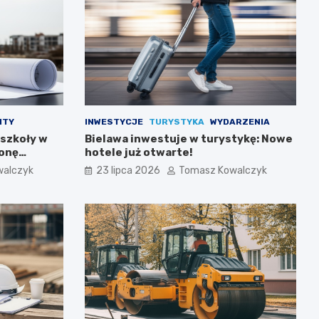
NTY
INWESTYCJE
TURYSTYKA
WYDARZENIA
 szkoły w
Bielawa inwestuje w turystykę: Nowe
ronę
hotele już otwarte!
walczyk
23 lipca 2026
Tomasz Kowalczyk