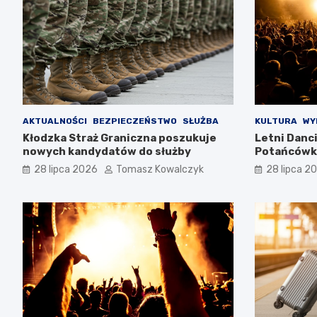
AKTUALNOŚCI
BEZPIECZEŃSTWO
SŁUŻBA
KULTURA
WY
Kłodzka Straż Graniczna poszukuje
Letni Danc
nowych kandydatów do służby
Potańcówki
28 lipca 2026
Tomasz Kowalczyk
28 lipca 2