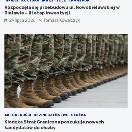
INFRASTRUKTURA
INWESTYCJE
TRANSPORT
Rozpoczęła się przebudowa ul. Nowobielawskiej w
Bielawie – III etap inwestycji
29 lipca 2026
Tomasz Kowalczyk
AKTUALNOŚCI
BEZPIECZEŃSTWO
SŁUŻBA
Kłodzka Straż Graniczna poszukuje nowych
kandydatów do służby