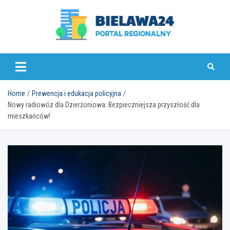
Skip
to
content
bielawa24.pl
Home
Prewencja i edukacja policyjna
Nowy radiowóz dla Dzierżoniowa: Bezpieczniejsza przyszłość dla
mieszkańców!