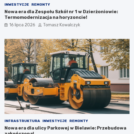
INWESTYCJE
REMONTY
Nowa era dla Zespołu Szkół nr 1 w Dzierżoniowie:
Termomodernizacja na horyzoncie!
16 lipca 2026
Tomasz Kowalczyk
INFRASTRUKTURA
INWESTYCJE
REMONTY
Nowa era dla ulicy Parkowej w Bielawie: Przebudowa
zakończona!