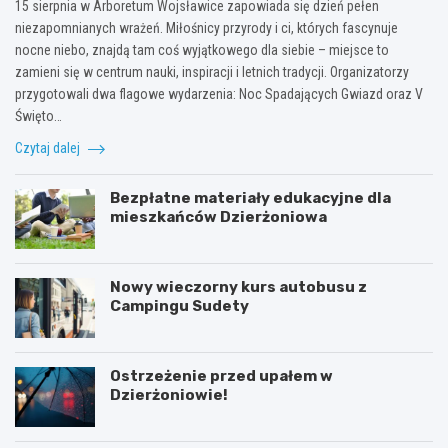
15 sierpnia w Arboretum Wojsławice zapowiada się dzień pełen
niezapomnianych wrażeń. Miłośnicy przyrody i ci, których fascynuje
nocne niebo, znajdą tam coś wyjątkowego dla siebie – miejsce to
zamieni się w centrum nauki, inspiracji i letnich tradycji. Organizatorzy
przygotowali dwa flagowe wydarzenia: Noc Spadających Gwiazd oraz V
Święto…
Czytaj dalej
Bezpłatne materiały edukacyjne dla
mieszkańców Dzierżoniowa
Nowy wieczorny kurs autobusu z
Campingu Sudety
Ostrzeżenie przed upałem w
Dzierżoniowie!