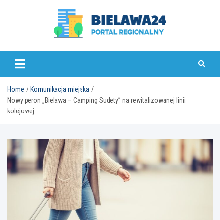
Skip
to
content
bielawa24.pl
Home
Komunikacja miejska
Nowy peron „Bielawa – Camping Sudety” na rewitalizowanej linii
kolejowej