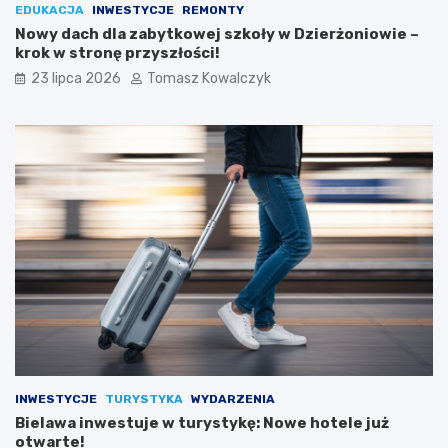
EDUKACJA
INWESTYCJE
REMONTY
Nowy dach dla zabytkowej szkoły w Dzierżoniowie –
krok w stronę przyszłości!
23 lipca 2026
Tomasz Kowalczyk
INWESTYCJE
TURYSTYKA
WYDARZENIA
Bielawa inwestuje w turystykę: Nowe hotele już
otwarte!