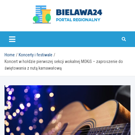
Skip
to
content
bielawa24.pl
Home
Koncerty i festiwale
Koncert w hołdzie pierwszej sekcji wokalnej MOKiS – zaproszenie do
świętowania z nutą karnawałową