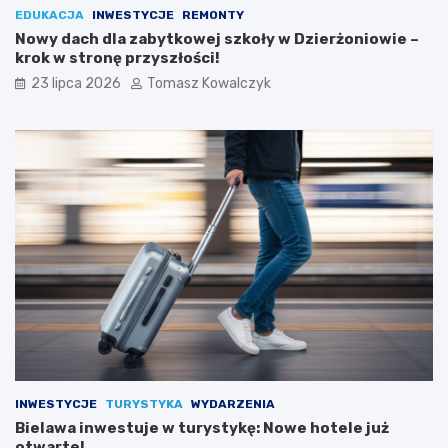
EDUKACJA
INWESTYCJE
REMONTY
Nowy dach dla zabytkowej szkoły w Dzierżoniowie –
krok w stronę przyszłości!
23 lipca 2026
Tomasz Kowalczyk
INWESTYCJE
TURYSTYKA
WYDARZENIA
Bielawa inwestuje w turystykę: Nowe hotele już
otwarte!