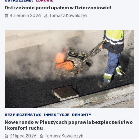
OSTRZEŻENIA
ZDROWIE
Ostrzeżenie przed upałem w Dzierżoniowie!
4 sierpnia 2026
Tomasz Kowalczyk
BEZPIECZEŃSTWO
INWESTYCJE
REMONTY
Nowe rondo w Pieszycach poprawia bezpieczeństwo
i komfort ruchu
31 lipca 2026
Tomasz Kowalczyk