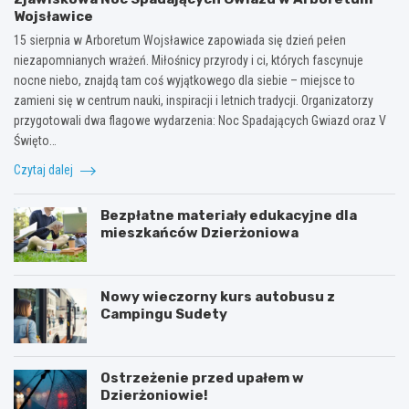
Wojsławice
15 sierpnia w Arboretum Wojsławice zapowiada się dzień pełen
niezapomnianych wrażeń. Miłośnicy przyrody i ci, których fascynuje
nocne niebo, znajdą tam coś wyjątkowego dla siebie – miejsce to
zamieni się w centrum nauki, inspiracji i letnich tradycji. Organizatorzy
przygotowali dwa flagowe wydarzenia: Noc Spadających Gwiazd oraz V
Święto…
Czytaj dalej
Bezpłatne materiały edukacyjne dla
mieszkańców Dzierżoniowa
Nowy wieczorny kurs autobusu z
Campingu Sudety
Ostrzeżenie przed upałem w
Dzierżoniowie!