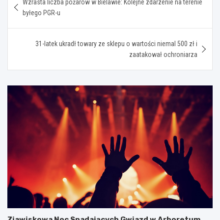
Wzrasta liczba pożarów w Bielawie: Kolejne zdarzenie na terenie
wpisu
byłego PGR-u
31-latek ukradł towary ze sklepu o wartości niemal 500 zł i
zaatakował ochroniarza
Zjawiskowa Noc Spadających Gwiazd w Arboretum