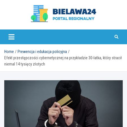
Skip
to
content
bielawa24.pl
Home
Prewencja i edukacja policyjna
Efekt przestępczości cybernetycznej na przykładzie 30-latka, który stracił
niemal 14 tysięcy złotych