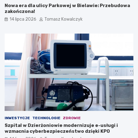
Nowa era dla ulicy Parkowej w Bielawie: Przebudowa
zakończona!
14 lipca 2026
Tomasz Kowalczyk
INWESTYCJE
TECHNOLOGIE
ZDROWIE
Szpital w Dzierżoniowie modernizuje e-usługi i
wzmacnia cyberbezpieczeństwo dzięki KPO