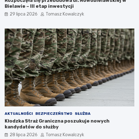
Rozpoczęła się przebudowa ul. Nowobielawskiej w
Bielawie – III etap inwestycji
29 lipca 2026
Tomasz Kowalczyk
AKTUALNOŚCI
BEZPIECZEŃSTWO
SŁUŻBA
Kłodzka Straż Graniczna poszukuje nowych
kandydatów do służby
28 lipca 2026
Tomasz Kowalczyk