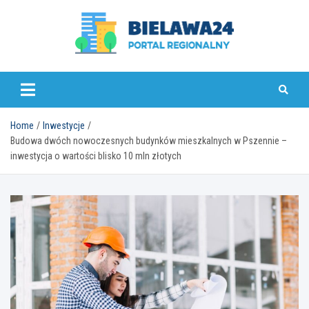
Skip
to
content
bielawa24.pl
Home
Inwestycje
Budowa dwóch nowoczesnych budynków mieszkalnych w Pszennie –
inwestycja o wartości blisko 10 mln złotych