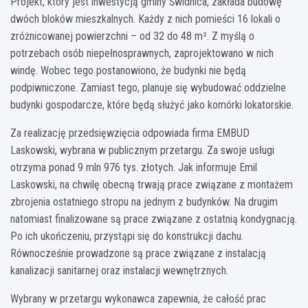
Projekt, który jest inwestycją gminy Świdnica, zakłada budowę
dwóch bloków mieszkalnych. Każdy z nich pomieści 16 lokali o
zróżnicowanej powierzchni – od 32 do 48 m². Z myślą o
potrzebach osób niepełnosprawnych, zaprojektowano w nich
windę. Wobec tego postanowiono, że budynki nie będą
podpiwniczone. Zamiast tego, planuje się wybudować oddzielne
budynki gospodarcze, które będą służyć jako komórki lokatorskie.
Za realizację przedsięwzięcia odpowiada firma EMBUD
Laskowski, wybrana w publicznym przetargu. Za swoje usługi
otrzyma ponad 9 mln 976 tys. złotych. Jak informuje Emil
Laskowski, na chwilę obecną trwają prace związane z montażem
zbrojenia ostatniego stropu na jednym z budynków. Na drugim
natomiast finalizowane są prace związane z ostatnią kondygnacją.
Po ich ukończeniu, przystąpi się do konstrukcji dachu.
Równocześnie prowadzone są prace związane z instalacją
kanalizacji sanitarnej oraz instalacji wewnętrznych.
Wybrany w przetargu wykonawca zapewnia, że całość prac