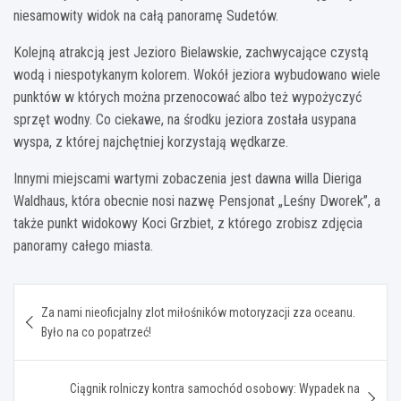
niesamowity widok na całą panoramę Sudetów.
Kolejną atrakcją jest Jezioro Bielawskie, zachwycające czystą
wodą i niespotykanym kolorem. Wokół jeziora wybudowano wiele
punktów w których można przenocować albo też wypożyczyć
sprzęt wodny. Co ciekawe, na środku jeziora została usypana
wyspa, z której najchętniej korzystają wędkarze.
Innymi miejscami wartymi zobaczenia jest dawna willa Dieriga
Waldhaus, która obecnie nosi nazwę Pensjonat „Leśny Dworek”, a
także punkt widokowy Koci Grzbiet, z którego zrobisz zdjęcia
panoramy całego miasta.
Nawigacja
Za nami nieoficjalny zlot miłośników motoryzacji zza oceanu.
wpisu
Było na co popatrzeć!
Ciągnik rolniczy kontra samochód osobowy: Wypadek na